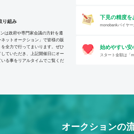
下見の精度を
取り組み
monobankバ
クションは政府や専門家会議の方針を遵
ーネットオークション」で皆様の販
始めやすい
安
トを全力で行ってまいります。ぜひ
ドしていただき、上記開催日にオー
スタート金額は「mo
ている事をリアルタイムでご覧くだ
オークションの