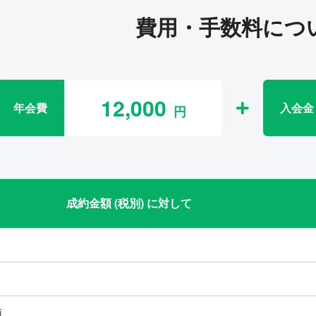
費用・手数料につ
12,000
年会費
入会金
成約金額 (税別) に対して
類