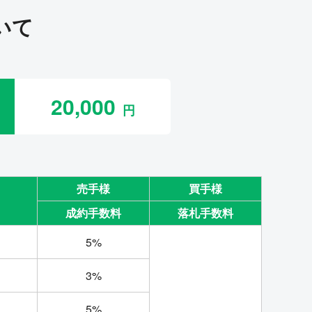
いて
20,000
売手様
買手様
成約手数料
落札手数料
5%
3%
5%