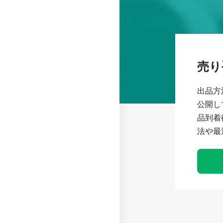
売り
出品方
公開し
品到着
法や最