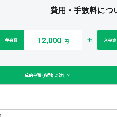
費用・手数料につ
12,000
年会費
入会金
成約金額 (税別) に対して
類