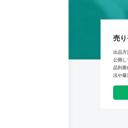
売り
出品方
公開し
品到着
法や最