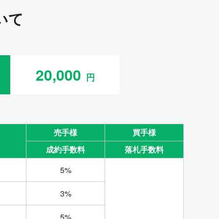
いて
20,000
売手様
買手様
成約手数料
落札手数料
5%
3%
5%