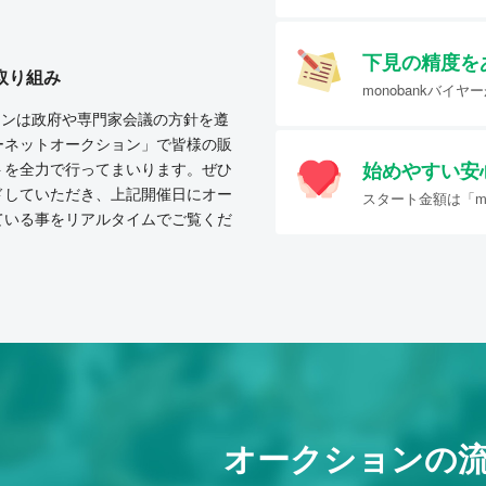
下見の精度を
取り組み
monobankバ
クションは政府や専門家会議の方針を遵
ーネットオークション」で皆様の販
始めやすい
安
トを全力で行ってまいります。ぜひ
ドしていただき、上記開催日にオー
スタート金額は「mo
ている事をリアルタイムでご覧くだ
オークションの