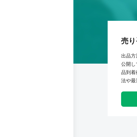
売り
出品方
公開し
品到着
法や最