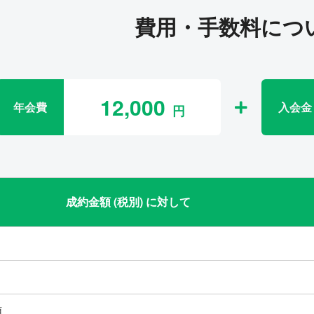
費用・手数料につ
12,000
年会費
入会金
成約金額 (税別) に対して
類