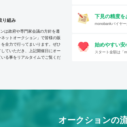
下見の精度を
取り組み
monobankバ
クションは政府や専門家会議の方針を遵
ーネットオークション」で皆様の販
始めやすい
安
トを全力で行ってまいります。ぜひ
ドしていただき、上記開催日にオー
スタート金額は「mo
ている事をリアルタイムでご覧くだ
オークションの