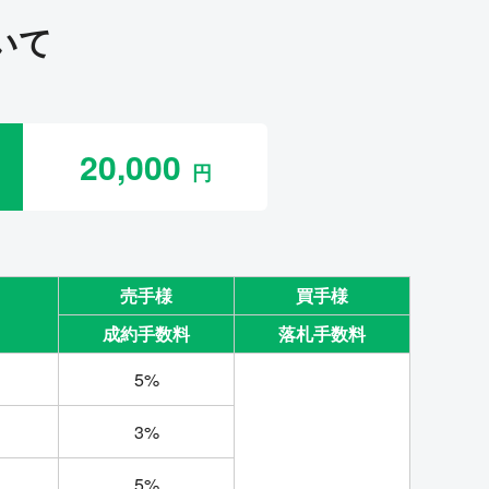
いて
20,000
売手様
買手様
成約手数料
落札手数料
5%
3%
5%