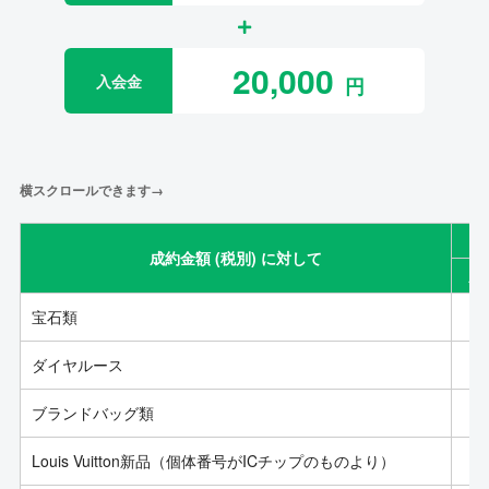
20,000
入会金
横スクロールできます→
成約金額 (税別) に対して
成
宝石類
ダイヤルース
ブランドバッグ類
Louis Vuitton新品（個体番号がICチップのものより）