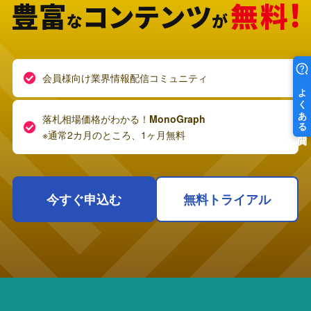
会員様向け業界情報配信コミュニティ
落札相場価格がわかる！
MonoGraph
※通常2カ月のところ、1ヶ月無料
今すぐ申込む
無料トライアル